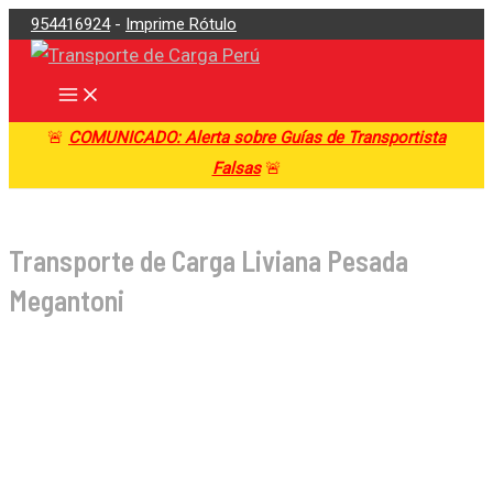
Main
Ir
954416924
-
Imprime Rótulo
Menu
al
contenido
🚨
COMUNICADO: Alerta sobre Guías de Transportista
Falsas
🚨
Transporte de Carga Liviana Pesada
Megantoni