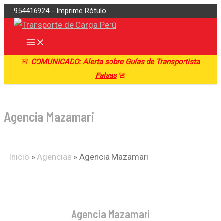
Main
Ir
954416924
-
Imprime Rótulo
Menu
al
contenido
🚨
COMUNICADO: Alerta sobre Guías de Transportista
Falsas
🚨
Agencia Mazamari
Inicio
»
Agencias
»
Agencia Mazamari
Agencia Mazamari