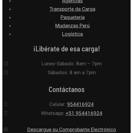
Agencias
Transporte de Carga
Paquetería
Mudanzas Perú
Logística
¡Libérate de esa carga!
Lunes-Sábado: 8am – 7pm
Sábados: 8 am a 7pm
Contáctanos
Celular:
954416924
Whatsapp:
+51 954416924
Descargue su Comprobante Electrónico